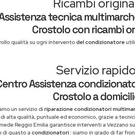
Ricambi original
Assistenza tecnica multimarch
Crostolo con ricambi ori
ollo qualità su ogni intervento
del condizionatore
util
Servizio rapid
Centro Assistenza condizionato
Crostolo a domicil
amo un servizio di
riparazione condizionatori multima
di alta qualità, puntuale ed economico, grazie a tecnic
mede Reggio Emilia garantisce interventi a Vezzano su
o di guasto a
condizionatori
: siamo in grado di far fro