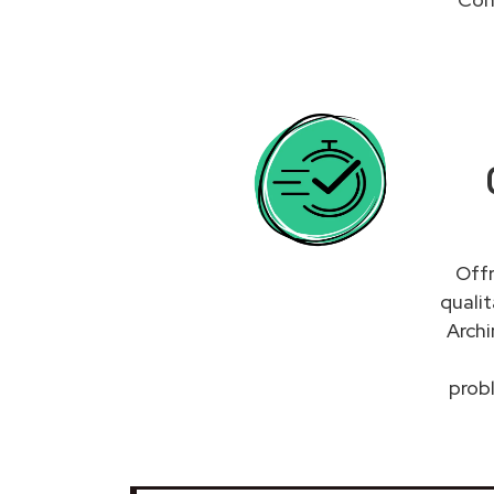
Offr
quali
Archi
probl