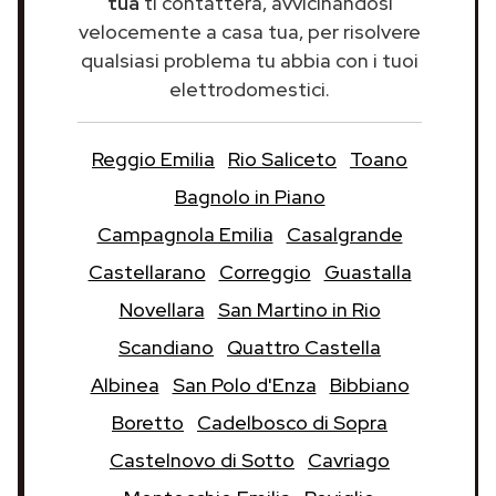
tua
ti contatterà, avvicinandosi
velocemente a casa tua, per risolvere
qualsiasi problema tu abbia con i tuoi
elettrodomestici.
Reggio Emilia
Rio Saliceto
Toano
Bagnolo in Piano
Campagnola Emilia
Casalgrande
Castellarano
Correggio
Guastalla
Novellara
San Martino in Rio
Scandiano
Quattro Castella
Albinea
San Polo d'Enza
Bibbiano
Boretto
Cadelbosco di Sopra
Castelnovo di Sotto
Cavriago