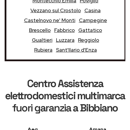
Montecchio Emilia
Poviglio
Vezzano sul Crostolo
Casina
Castelnovo ne' Monti
Campegine
Brescello
Fabbrico
Gattatico
Gualtieri
Luzzara
Reggiolo
Rubiera
Sant'Ilario d'Enza
Centro Assistenza
elettrodomestici multimarca
fuori garanzia
a Bibbiano
Aeg
Amana