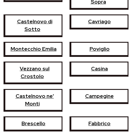
Sopra
Castelnovo di
Cavriago
Sotto
Montecchio Emilia
Poviglio
Vezzano sul
Casina
Crostolo
Castelnovo ne'
Campegine
Monti
Brescello
Fabbrico