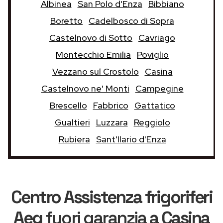
Albinea
San Polo d'Enza
Bibbiano
Boretto
Cadelbosco di Sopra
Castelnovo di Sotto
Cavriago
Montecchio Emilia
Poviglio
Vezzano sul Crostolo
Casina
Castelnovo ne' Monti
Campegine
Brescello
Fabbrico
Gattatico
Gualtieri
Luzzara
Reggiolo
Rubiera
Sant'Ilario d'Enza
Centro Assistenza frigoriferi
Aeg
fuori garanzia
a Casina