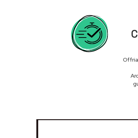
C
Offri
Ar
g