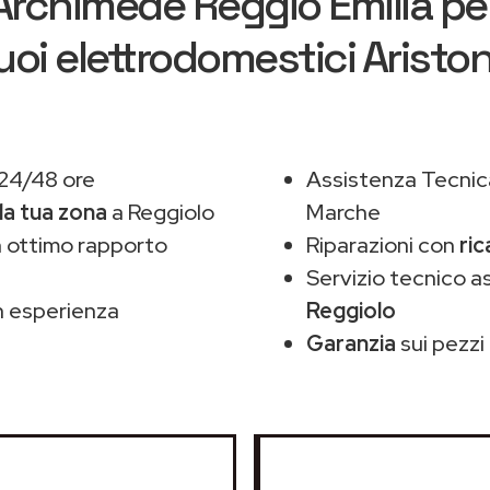
Archimede Reggio Emilia
per
uoi elettrodomestici Aristo
 24/48 ore
Assistenza Tecnic
la tua zona
a Reggiolo
Marche
 ottimo rapporto
Riparazioni con
ric
Servizio tecnico a
 esperienza
Reggiolo
Garanzia
sui pezzi 