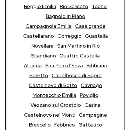
Reggio Emilia
Rio Saliceto
Toano
Bagnolo in Piano
Campagnola Emilia
Casalgrande
Castellarano
Correggio
Guastalla
Novellara
San Martino in Rio
Scandiano
Quattro Castella
Albinea
San Polo d'Enza
Bibbiano
Boretto
Cadelbosco di Sopra
Castelnovo di Sotto
Cavriago
Montecchio Emilia
Poviglio
Vezzano sul Crostolo
Casina
Castelnovo ne' Monti
Campegine
Brescello
Fabbrico
Gattatico