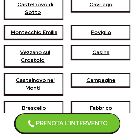
Castelnovo di
Cavriago
Sotto
Montecchio Emilia
Poviglio
Vezzano sul
Casina
Crostolo
Castelnovo ne'
Campegine
Monti
Brescello
Fabbrico
PRENOTA L'INTERVENTO
Gattatico
Gualtieri