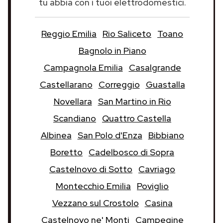
tu abbia con i tuoi elettrodomestici.
Reggio Emilia
Rio Saliceto
Toano
Bagnolo in Piano
Campagnola Emilia
Casalgrande
Castellarano
Correggio
Guastalla
Novellara
San Martino in Rio
Scandiano
Quattro Castella
Albinea
San Polo d'Enza
Bibbiano
Boretto
Cadelbosco di Sopra
Castelnovo di Sotto
Cavriago
Montecchio Emilia
Poviglio
Vezzano sul Crostolo
Casina
Castelnovo ne' Monti
Campegine