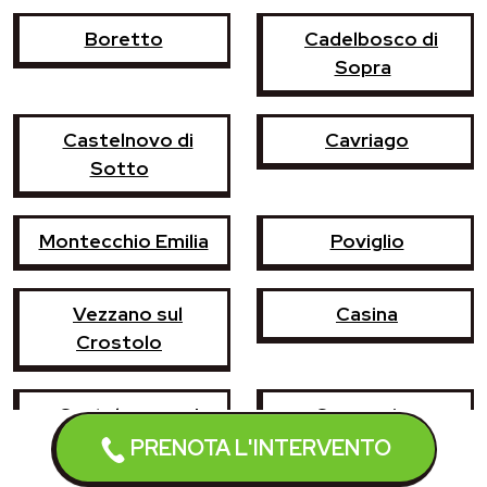
Boretto
Cadelbosco di
Sopra
Castelnovo di
Cavriago
Sotto
Montecchio Emilia
Poviglio
Vezzano sul
Casina
Crostolo
Castelnovo ne'
Campegine
Monti
PRENOTA L'INTERVENTO