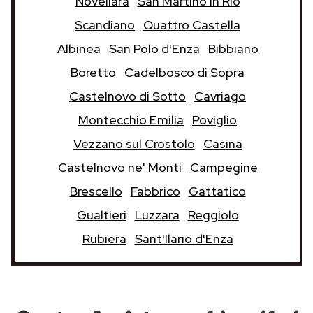
Novellara
San Martino in Rio
Scandiano
Quattro Castella
Albinea
San Polo d'Enza
Bibbiano
Boretto
Cadelbosco di Sopra
Castelnovo di Sotto
Cavriago
Montecchio Emilia
Poviglio
Vezzano sul Crostolo
Casina
Castelnovo ne' Monti
Campegine
Brescello
Fabbrico
Gattatico
Gualtieri
Luzzara
Reggiolo
Rubiera
Sant'Ilario d'Enza