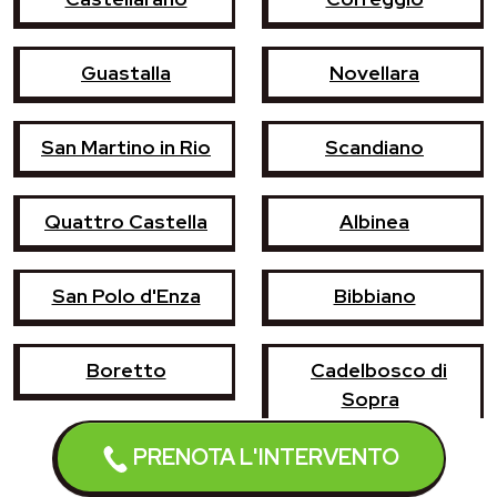
Guastalla
Novellara
San Martino in Rio
Scandiano
Quattro Castella
Albinea
San Polo d'Enza
Bibbiano
Boretto
Cadelbosco di
Sopra
PRENOTA L'INTERVENTO
Castelnovo di
Cavriago