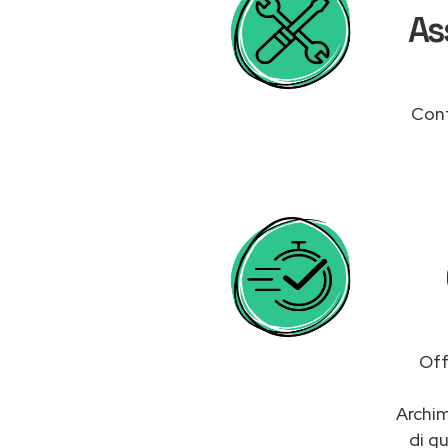
As
Cont
Off
Archim
di g