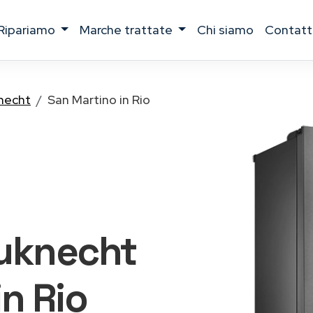
ripariamo
marche trattate
chi siamo
contatt
necht
San Martino in Rio
auknecht
n Rio