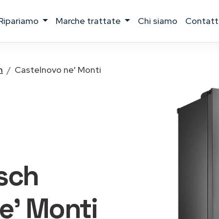
ripariamo
marche trattate
chi siamo
contatt
h
Castelnovo ne' Monti
osch
e' Monti