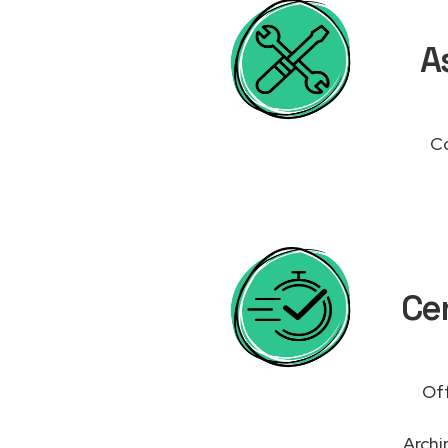
A
Co
Cen
Off
Archi