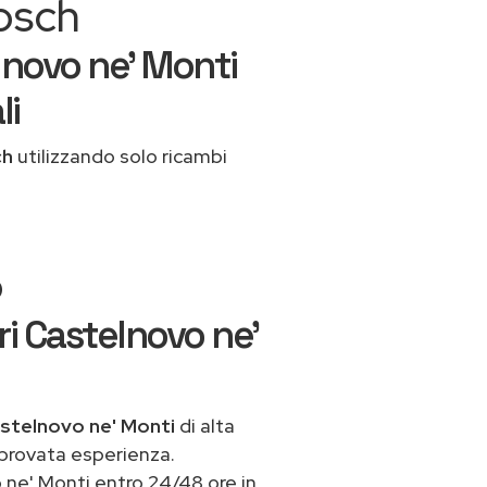
Bosch
lnovo ne' Monti
li
ch
utilizzando solo ricambi
o
ri Castelnovo ne'
astelnovo ne' Monti
di alta
 provata esperienza.
 ne' Monti entro 24/48 ore in