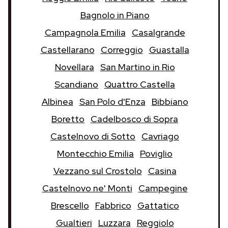
Bagnolo in Piano
Campagnola Emilia
Casalgrande
Castellarano
Correggio
Guastalla
Novellara
San Martino in Rio
Scandiano
Quattro Castella
Albinea
San Polo d'Enza
Bibbiano
Boretto
Cadelbosco di Sopra
Castelnovo di Sotto
Cavriago
Montecchio Emilia
Poviglio
Vezzano sul Crostolo
Casina
Castelnovo ne' Monti
Campegine
Brescello
Fabbrico
Gattatico
Gualtieri
Luzzara
Reggiolo