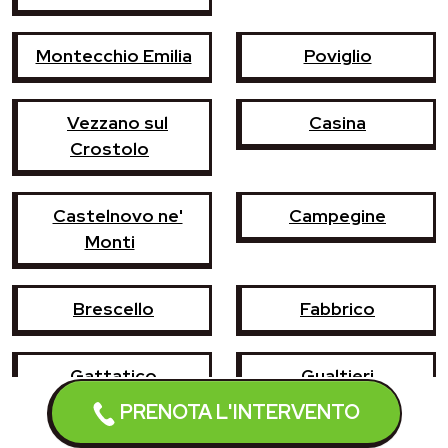
Montecchio Emilia
Poviglio
Vezzano sul
Casina
Crostolo
Castelnovo ne'
Campegine
Monti
Brescello
Fabbrico
Gattatico
Gualtieri
PRENOTA L'INTERVENTO
Luzzara
Reggiolo