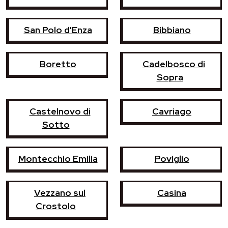
San Polo d'Enza
Bibbiano
Boretto
Cadelbosco di
Sopra
Castelnovo di
Cavriago
Sotto
Montecchio Emilia
Poviglio
Vezzano sul
Casina
Crostolo