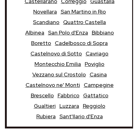
Castellarano
Correggio
Guastalla
Novellara
San Martino in Rio
Scandiano
Quattro Castella
Albinea
San Polo d'Enza
Bibbiano
Boretto
Cadelbosco di Sopra
Castelnovo di Sotto
Cavriago
Montecchio Emilia
Poviglio
Vezzano sul Crostolo
Casina
Castelnovo ne' Monti
Campegine
Brescello
Fabbrico
Gattatico
Gualtieri
Luzzara
Reggiolo
Rubiera
Sant'Ilario d'Enza