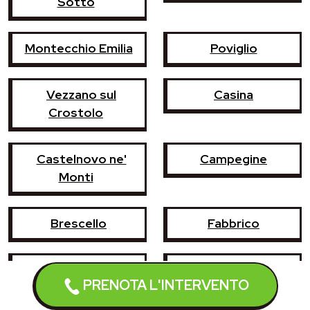
Sotto
Montecchio Emilia
Poviglio
Vezzano sul
Casina
Crostolo
Castelnovo ne'
Campegine
Monti
Brescello
Fabbrico
Gattatico
Gualtieri
PRENOTA L'INTERVENTO