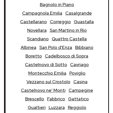
Bagnolo in Piano
Campagnola Emilia
Casalgrande
Castellarano
Correggio
Guastalla
Novellara
San Martino in Rio
Scandiano
Quattro Castella
Albinea
San Polo d'Enza
Bibbiano
Boretto
Cadelbosco di Sopra
Castelnovo di Sotto
Cavriago
Montecchio Emilia
Poviglio
Vezzano sul Crostolo
Casina
Castelnovo ne' Monti
Campegine
Brescello
Fabbrico
Gattatico
Gualtieri
Luzzara
Reggiolo