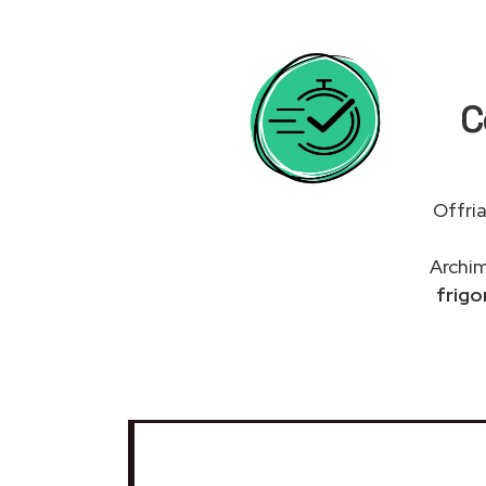
C
Offri
Archim
frigo