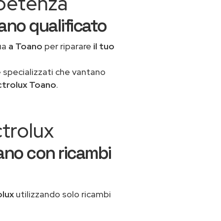
mpetenza
oano qualificato
ua
a Toano
per riparare
il tuo
 specializzati che vantano
ctrolux Toano
.
ctrolux
ano con ricambi
olux
utilizzando solo ricambi