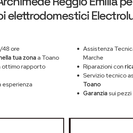
Archimede Reggio Emilia
per
oi elettrodomestici Electrol
/48 ore
Assistenza Tecnic
nella tua zona
a Toano
Marche
 ottimo rapporto
Riparazioni con
ric
Servizio tecnico a
 esperienza
Toano
Garanzia
sui pezzi 