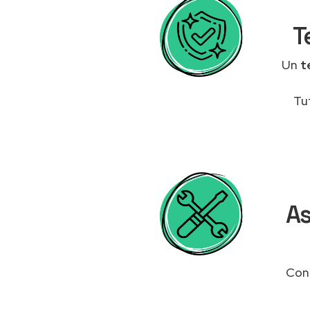
T
Un
t
Tu
As
Cont