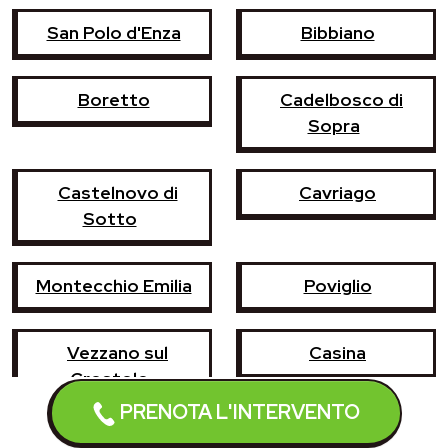
San Polo d'Enza
Bibbiano
Boretto
Cadelbosco di
Sopra
Castelnovo di
Cavriago
Sotto
Montecchio Emilia
Poviglio
Vezzano sul
Casina
Crostolo
PRENOTA L'INTERVENTO
Castelnovo ne'
Campegine