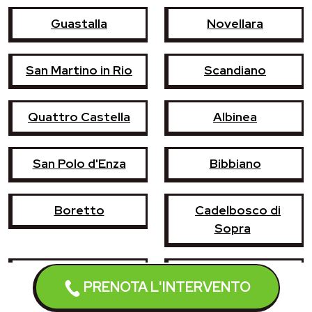
Guastalla
Novellara
San Martino in Rio
Scandiano
Quattro Castella
Albinea
San Polo d'Enza
Bibbiano
Boretto
Cadelbosco di
Sopra
Castelnovo di
Cavriago
PRENOTA L'INTERVENTO
Sotto