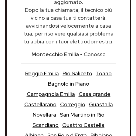
aggiornato.
Dopo la tua chiamata, il tecnico più
vicino a casa tua ti contatterà,
avvicinandosi velocemente a casa
tua, per risolvere qualsiasi problema
tu abbia con i tuoi elettrodomestici.
Montecchio Emilia
- Canossa
Reggio Emilia
Rio Saliceto
Toano
Bagnolo in Piano
Campagnola Emilia
Casalgrande
Castellarano
Correggio
Guastalla
Novellara
San Martino in Rio
Scandiano
Quattro Castella
Albinea
San Polo d'Enza
Bibbiano