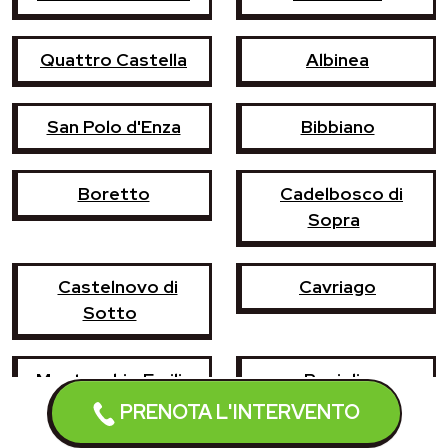
Quattro Castella
Albinea
San Polo d'Enza
Bibbiano
Boretto
Cadelbosco di
Sopra
Castelnovo di
Cavriago
Sotto
Montecchio Emilia
Poviglio
PRENOTA L'INTERVENTO
Vezzano sul
Casina