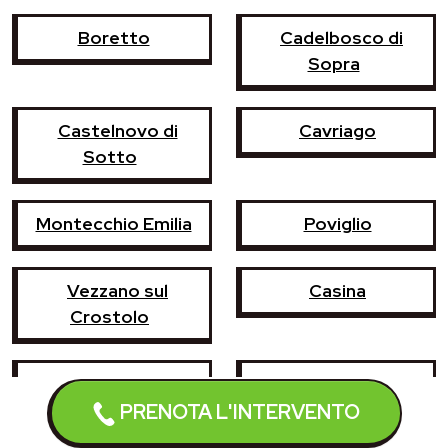
Boretto
Cadelbosco di
Sopra
Castelnovo di
Cavriago
Sotto
Montecchio Emilia
Poviglio
Vezzano sul
Casina
Crostolo
Castelnovo ne'
Campegine
Monti
PRENOTA L'INTERVENTO