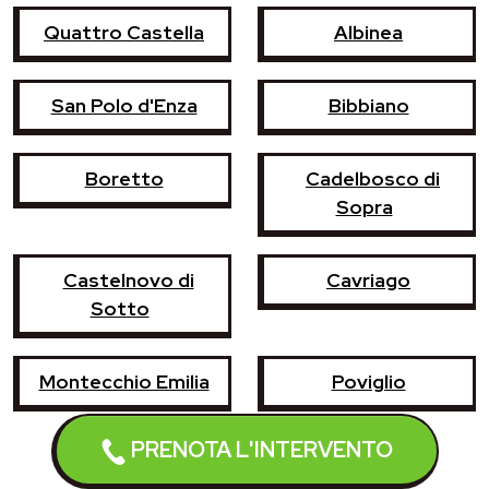
Quattro Castella
Albinea
San Polo d'Enza
Bibbiano
Boretto
Cadelbosco di
Sopra
Castelnovo di
Cavriago
Sotto
Montecchio Emilia
Poviglio
PRENOTA L'INTERVENTO
Vezzano sul
Casina
Crostolo