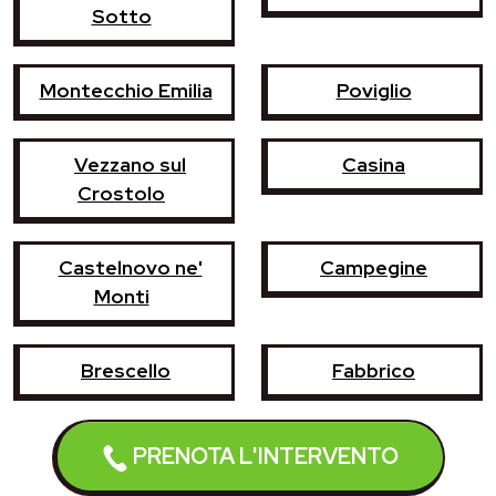
Sotto
Montecchio Emilia
Poviglio
Vezzano sul
Casina
Crostolo
Castelnovo ne'
Campegine
Monti
Brescello
Fabbrico
Gattatico
Gualtieri
PRENOTA L'INTERVENTO