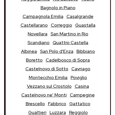
Bagnolo in Piano
Campagnola Emilia
Casalgrande
Castellarano
Correggio
Guastalla
Novellara
San Martino in Rio
Scandiano
Quattro Castella
Albinea
San Polo d'Enza
Bibbiano
Boretto
Cadelbosco di Sopra
Castelnovo di Sotto
Cavriago
Montecchio Emilia
Poviglio
Vezzano sul Crostolo
Casina
Castelnovo ne' Monti
Campegine
Brescello
Fabbrico
Gattatico
Gualtieri
Luzzara
Reggiolo