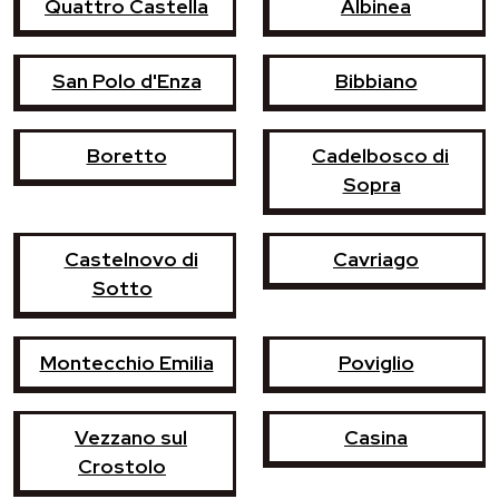
Quattro Castella
Albinea
San Polo d'Enza
Bibbiano
Boretto
Cadelbosco di
Sopra
Castelnovo di
Cavriago
Sotto
Montecchio Emilia
Poviglio
Vezzano sul
Casina
Crostolo