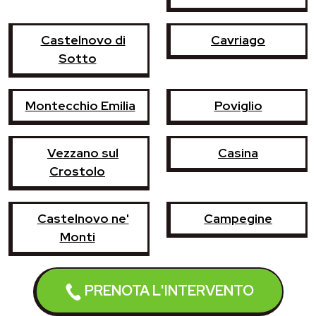
Castelnovo di
Cavriago
Sotto
Montecchio Emilia
Poviglio
Vezzano sul
Casina
Crostolo
Castelnovo ne'
Campegine
Monti
Brescello
Fabbrico
PRENOTA L'INTERVENTO