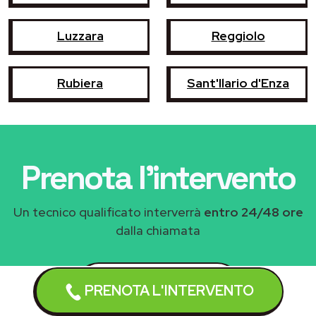
Luzzara
Reggiolo
Rubiera
Sant'Ilario d'Enza
Prenota l'intervento
Un tecnico qualificato interverrà
entro 24/48 ore
dalla chiamata
3486102520
PRENOTA L'INTERVENTO