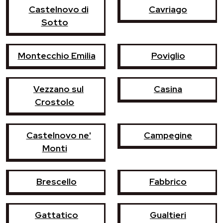
Castelnovo di
Cavriago
Sotto
Montecchio Emilia
Poviglio
Vezzano sul
Casina
Crostolo
Castelnovo ne'
Campegine
Monti
Brescello
Fabbrico
Gattatico
Gualtieri