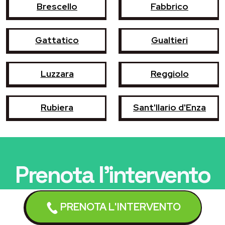
Brescello
Fabbrico
Gattatico
Gualtieri
Luzzara
Reggiolo
Rubiera
Sant'Ilario d'Enza
Prenota l'intervento
Un tecnico qualificato interverrà
entro 24/48 ore
PRENOTA L'INTERVENTO
dalla chiamata