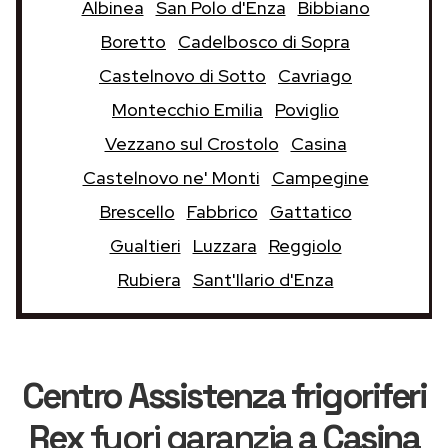
Albinea
San Polo d'Enza
Bibbiano
Boretto
Cadelbosco di Sopra
Castelnovo di Sotto
Cavriago
Montecchio Emilia
Poviglio
Vezzano sul Crostolo
Casina
Castelnovo ne' Monti
Campegine
Brescello
Fabbrico
Gattatico
Gualtieri
Luzzara
Reggiolo
Rubiera
Sant'Ilario d'Enza
Centro Assistenza frigoriferi
Rex
fuori garanzia
a Casina