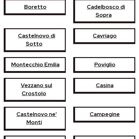
Boretto
Cadelbosco di
Sopra
Castelnovo di
Cavriago
Sotto
Montecchio Emilia
Poviglio
Vezzano sul
Casina
Crostolo
Castelnovo ne'
Campegine
Monti