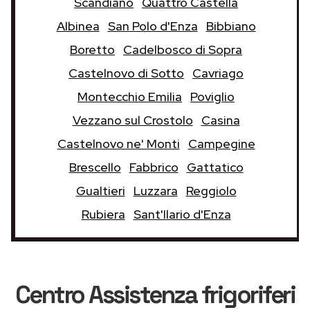
Scandiano
Quattro Castella
Albinea
San Polo d'Enza
Bibbiano
Boretto
Cadelbosco di Sopra
Castelnovo di Sotto
Cavriago
Montecchio Emilia
Poviglio
Vezzano sul Crostolo
Casina
Castelnovo ne' Monti
Campegine
Brescello
Fabbrico
Gattatico
Gualtieri
Luzzara
Reggiolo
Rubiera
Sant'Ilario d'Enza
Centro Assistenza frigoriferi