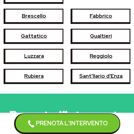
Brescello
Fabbrico
Gattatico
Gualtieri
Luzzara
Reggiolo
Rubiera
Sant'Ilario d'Enza
Prenota l'intervento
PRENOTA L'INTERVENTO
Un tecnico qualificato interverrà
entro 24/48 ore