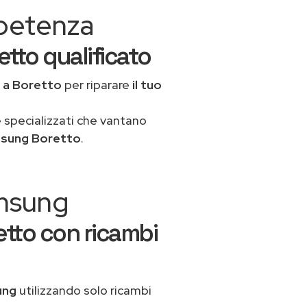
mpetenza
tto qualificato
a
a Boretto
per riparare
il tuo
 specializzati che vantano
msung Boretto
.
amsung
tto con ricambi
ung
utilizzando solo ricambi