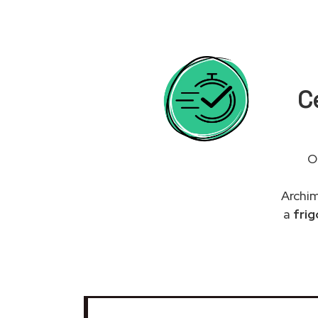
C
O
Archim
a
fri