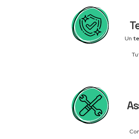
Te
Un
t
Tu
As
Con