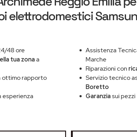
Archimede Reggio Emilia
per
oi elettrodomestici Samsu
24/48 ore
Assistenza Tecnic
ella tua zona
a
Marche
Riparazioni con
ri
 ottimo rapporto
Servizio tecnico 
Boretto
 esperienza
Garanzia
sui pezzi 