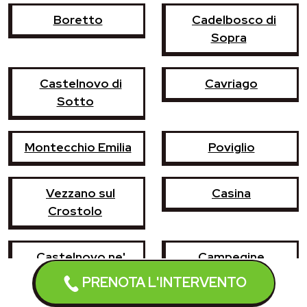
Boretto
Cadelbosco di
Sopra
Castelnovo di
Cavriago
Sotto
Montecchio Emilia
Poviglio
Vezzano sul
Casina
Crostolo
Castelnovo ne'
Campegine
Monti
PRENOTA L'INTERVENTO