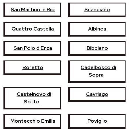
San Martino in Rio
Scandiano
Quattro Castella
Albinea
San Polo d'Enza
Bibbiano
Boretto
Cadelbosco di
Sopra
Castelnovo di
Cavriago
Sotto
Montecchio Emilia
Poviglio