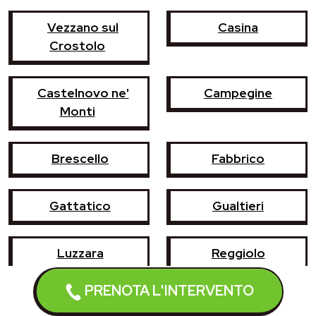
Vezzano sul
Casina
Crostolo
Castelnovo ne'
Campegine
Monti
Brescello
Fabbrico
Gattatico
Gualtieri
Luzzara
Reggiolo
PRENOTA L'INTERVENTO
Rubiera
Sant'Ilario d'Enza