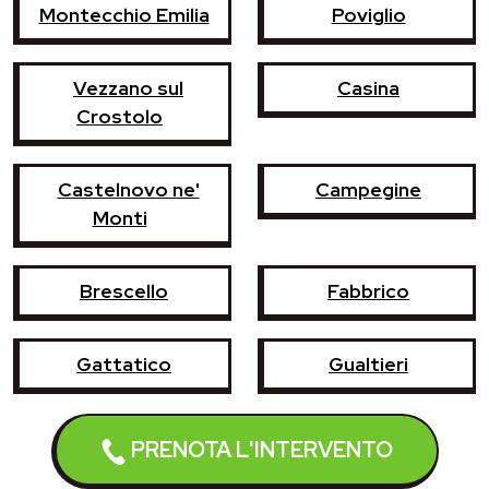
Montecchio Emilia
Poviglio
Vezzano sul
Casina
Crostolo
Castelnovo ne'
Campegine
Monti
Brescello
Fabbrico
Gattatico
Gualtieri
Luzzara
Reggiolo
PRENOTA L'INTERVENTO