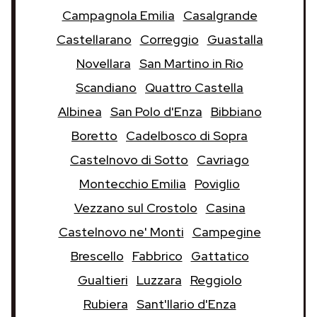
Campagnola Emilia
Casalgrande
Castellarano
Correggio
Guastalla
Novellara
San Martino in Rio
Scandiano
Quattro Castella
Albinea
San Polo d'Enza
Bibbiano
Boretto
Cadelbosco di Sopra
Castelnovo di Sotto
Cavriago
Montecchio Emilia
Poviglio
Vezzano sul Crostolo
Casina
Castelnovo ne' Monti
Campegine
Brescello
Fabbrico
Gattatico
Gualtieri
Luzzara
Reggiolo
Rubiera
Sant'Ilario d'Enza