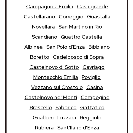
Campagnola Emilia
Casalgrande
Castellarano
Correggio
Guastalla
Novellara
San Martino in Rio
Scandiano
Quattro Castella
Albinea
San Polo d'Enza
Bibbiano
Boretto
Cadelbosco di Sopra
Castelnovo di Sotto
Cavriago
Montecchio Emilia
Poviglio
Vezzano sul Crostolo
Casina
Castelnovo ne' Monti
Campegine
Brescello
Fabbrico
Gattatico
Gualtieri
Luzzara
Reggiolo
Rubiera
Sant'Ilario d'Enza