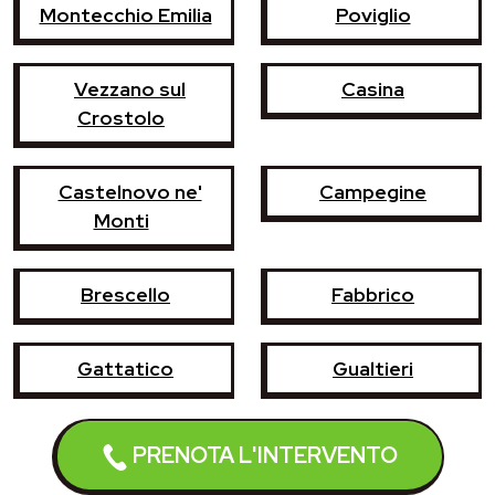
Montecchio Emilia
Poviglio
Vezzano sul
Casina
Crostolo
Castelnovo ne'
Campegine
Monti
Brescello
Fabbrico
Gattatico
Gualtieri
Luzzara
Reggiolo
PRENOTA L'INTERVENTO