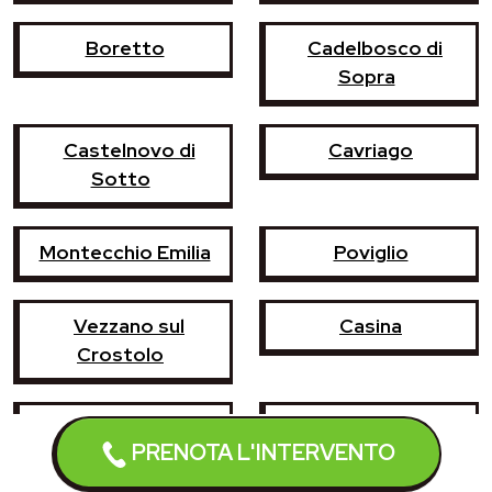
Boretto
Cadelbosco di
Sopra
Castelnovo di
Cavriago
Sotto
Montecchio Emilia
Poviglio
Vezzano sul
Casina
Crostolo
Castelnovo ne'
Campegine
PRENOTA L'INTERVENTO
Monti