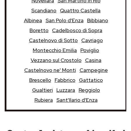
Novellara
San Martino in Rio
Scandiano
Quattro Castella
Albinea
San Polo d'Enza
Bibbiano
Boretto
Cadelbosco di Sopra
Castelnovo di Sotto
Cavriago
Montecchio Emilia
Poviglio
Vezzano sul Crostolo
Casina
Castelnovo ne' Monti
Campegine
Brescello
Fabbrico
Gattatico
Gualtieri
Luzzara
Reggiolo
Rubiera
Sant'Ilario d'Enza