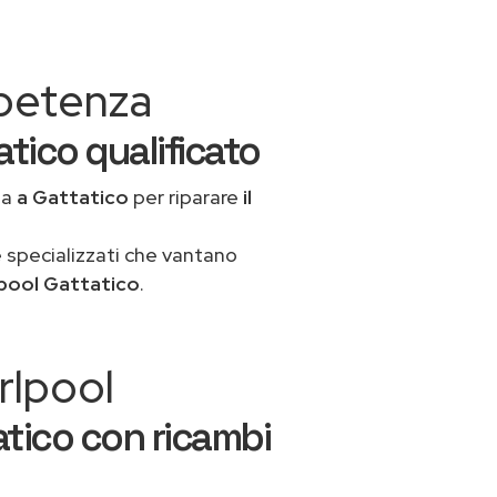
mpetenza
atico qualificato
ua
a Gattatico
per riparare
il
 specializzati che vantano
lpool Gattatico
.
rlpool
atico con ricambi