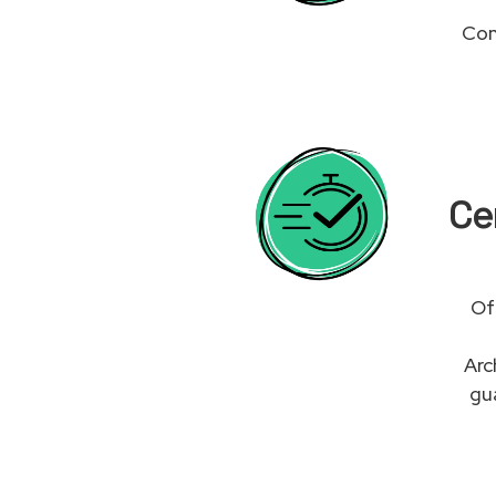
Con
Cen
Of
Arc
gu