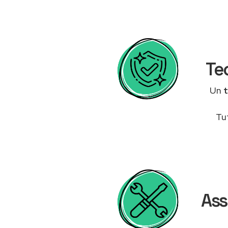
Tec
Un
t
Tu
Ass