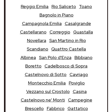
Reggio Emilia
Rio Saliceto
Toano
Bagnolo in Piano
Campagnola Emilia
Casalgrande
Castellarano
Correggio
Guastalla
Novellara
San Martino in Rio
Scandiano
Quattro Castella
Albinea
San Polo d'Enza
Bibbiano
Boretto
Cadelbosco di Sopra
Castelnovo di Sotto
Cavriago
Montecchio Emilia
Poviglio
Vezzano sul Crostolo
Casina
Castelnovo ne' Monti
Campegine
Brescello
Fabbrico
Gattatico