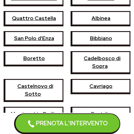
Quattro Castella
Albinea
San Polo d'Enza
Bibbiano
Boretto
Cadelbosco di
Sopra
Castelnovo di
Cavriago
Sotto
Montecchio Emilia
Poviglio
PRENOTA L'INTERVENTO
Vezzano sul
Casina