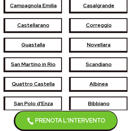
Campagnola Emilia
Casalgrande
Castellarano
Correggio
Guastalla
Novellara
San Martino in Rio
Scandiano
Quattro Castella
Albinea
San Polo d'Enza
Bibbiano
PRENOTA L'INTERVENTO
Boretto
Cadelbosco di
Sopra