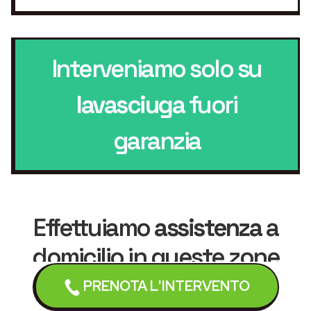
Interveniamo solo su
lavasciuga
fuori
garanzia
Effettuiamo
assistenza
a
domicilio in queste zone
PRENOTA L'INTERVENTO