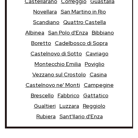
Castellarano
Correggio
Guastalla
Novellara
San Martino in Rio
Scandiano
Quattro Castella
Albinea
San Polo d'Enza
Bibbiano
Boretto
Cadelbosco di Sopra
Castelnovo di Sotto
Cavriago
Montecchio Emilia
Poviglio
Vezzano sul Crostolo
Casina
Castelnovo ne' Monti
Campegine
Brescello
Fabbrico
Gattatico
Gualtieri
Luzzara
Reggiolo
Rubiera
Sant'Ilario d'Enza