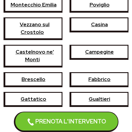
Montecchio Emilia
Poviglio
Vezzano sul
Casina
Crostolo
Castelnovo ne'
Campegine
Monti
Brescello
Fabbrico
Gattatico
Gualtieri
Luzzara
Reggiolo
PRENOTA L'INTERVENTO