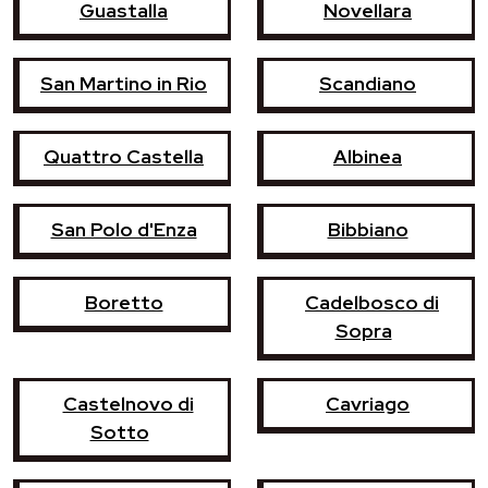
Guastalla
Novellara
San Martino in Rio
Scandiano
Quattro Castella
Albinea
San Polo d'Enza
Bibbiano
Boretto
Cadelbosco di
Sopra
Castelnovo di
Cavriago
Sotto