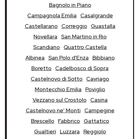
Bagnolo in Piano
Campagnola Emilia
Casalgrande
Castellarano
Correggio
Guastalla
Novellara
San Martino in Rio
Scandiano
Quattro Castella
Albinea
San Polo d'Enza
Bibbiano
Boretto
Cadelbosco di Sopra
Castelnovo di Sotto
Cavriago
Montecchio Emilia
Poviglio
Vezzano sul Crostolo
Casina
Castelnovo ne' Monti
Campegine
Brescello
Fabbrico
Gattatico
Gualtieri
Luzzara
Reggiolo