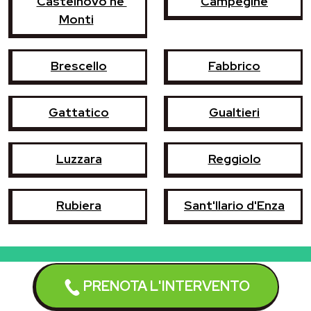
Castelnovo ne'
Campegine
Monti
Brescello
Fabbrico
Gattatico
Gualtieri
Luzzara
Reggiolo
Rubiera
Sant'Ilario d'Enza
PRENOTA L'INTERVENTO
Prenota l'intervento