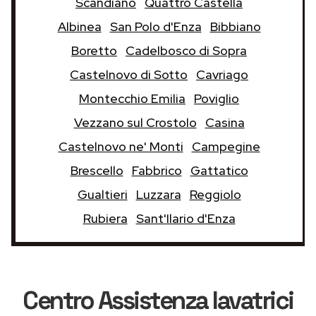
Scandiano
Quattro Castella
Albinea
San Polo d'Enza
Bibbiano
Boretto
Cadelbosco di Sopra
Castelnovo di Sotto
Cavriago
Montecchio Emilia
Poviglio
Vezzano sul Crostolo
Casina
Castelnovo ne' Monti
Campegine
Brescello
Fabbrico
Gattatico
Gualtieri
Luzzara
Reggiolo
Rubiera
Sant'Ilario d'Enza
Centro Assistenza lavatrici