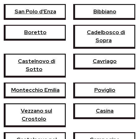
San Polo d'Enza
Bibbiano
Boretto
Cadelbosco di
Sopra
Castelnovo di
Cavriago
Sotto
Montecchio Emilia
Poviglio
Vezzano sul
Casina
Crostolo