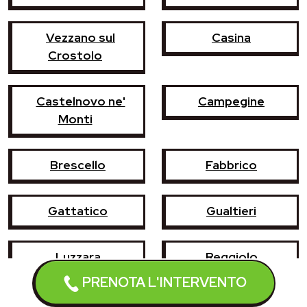
Vezzano sul
Casina
Crostolo
Castelnovo ne'
Campegine
Monti
Brescello
Fabbrico
Gattatico
Gualtieri
Luzzara
Reggiolo
PRENOTA L'INTERVENTO
Rubiera
Sant'Ilario d'Enza