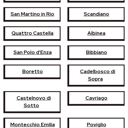
San Martino in Rio
Scandiano
Quattro Castella
Albinea
San Polo d'Enza
Bibbiano
Boretto
Cadelbosco di
Sopra
Castelnovo di
Cavriago
Sotto
Montecchio Emilia
Poviglio