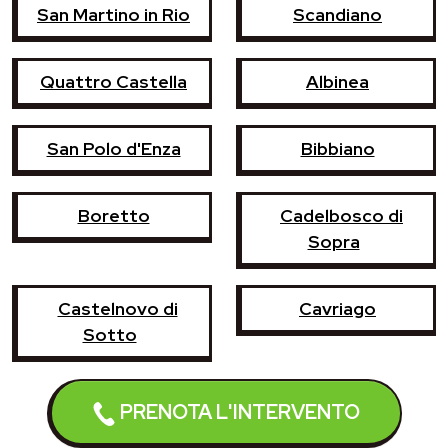
San Martino in Rio
Scandiano
Quattro Castella
Albinea
San Polo d'Enza
Bibbiano
Boretto
Cadelbosco di
Sopra
Castelnovo di
Cavriago
Sotto
Montecchio Emilia
Poviglio
PRENOTA L'INTERVENTO