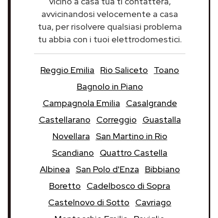
vicino a casa tua ti contatterà,
avvicinandosi velocemente a casa
tua, per risolvere qualsiasi problema
tu abbia con i tuoi elettrodomestici.
Reggio Emilia
Rio Saliceto
Toano
Bagnolo in Piano
Campagnola Emilia
Casalgrande
Castellarano
Correggio
Guastalla
Novellara
San Martino in Rio
Scandiano
Quattro Castella
Albinea
San Polo d'Enza
Bibbiano
Boretto
Cadelbosco di Sopra
Castelnovo di Sotto
Cavriago