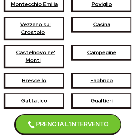
Montecchio Emilia
Poviglio
Vezzano sul
Casina
Crostolo
Castelnovo ne'
Campegine
Monti
Brescello
Fabbrico
Gattatico
Gualtieri
Luzzara
Reggiolo
PRENOTA L'INTERVENTO