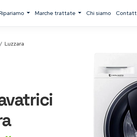
ripariamo
marche trattate
chi siamo
contatt
Luzzara
lavatrici
ra