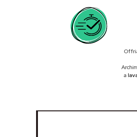
Offri
Archim
a
lav