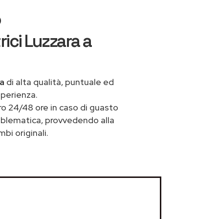
o
ici Luzzara a
ra
di alta qualità, puntuale ed
sperienza.
ro 24/48 ore in caso di guasto
problematica, provvedendo alla
bi originali.