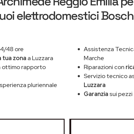
Archimede Reggio Emilia
per
uoi elettrodomestici Bosc
24/48 ore
Assistenza Tecnic
a tua zona
a Luzzara
Marche
 ottimo rapporto
Riparazioni con
ric
Servizio tecnico 
sperienza pluriennale
Luzzara
Garanzia
sui pezzi 