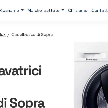
ripariamo
marche trattate
chi siamo
contatt
lux
Cadelbosco di Sopra
lavatrici
i Sopra