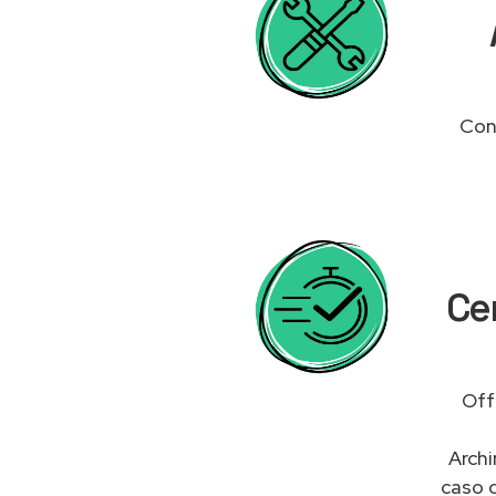
Cont
Cen
Off
Archi
caso 