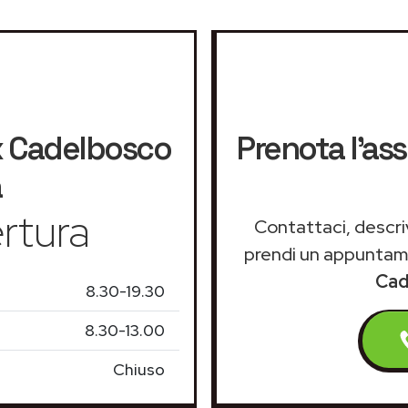
x
Cadelbosco
Prenota l'as
a
rtura
Contattaci, descriv
prendi un appunta
Cad
8.30-19.30
8.30-13.00
Chiuso