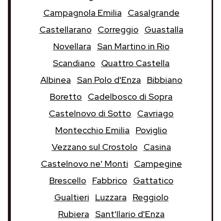
Campagnola Emilia
Casalgrande
Castellarano
Correggio
Guastalla
Novellara
San Martino in Rio
Scandiano
Quattro Castella
Albinea
San Polo d'Enza
Bibbiano
Boretto
Cadelbosco di Sopra
Castelnovo di Sotto
Cavriago
Montecchio Emilia
Poviglio
Vezzano sul Crostolo
Casina
Castelnovo ne' Monti
Campegine
Brescello
Fabbrico
Gattatico
Gualtieri
Luzzara
Reggiolo
Rubiera
Sant'Ilario d'Enza