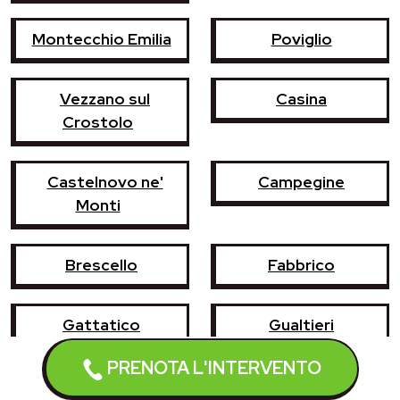
Montecchio Emilia
Poviglio
Vezzano sul
Casina
Crostolo
Castelnovo ne'
Campegine
Monti
Brescello
Fabbrico
Gattatico
Gualtieri
PRENOTA L'INTERVENTO
Luzzara
Reggiolo