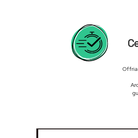
Ce
Offria
Ar
g