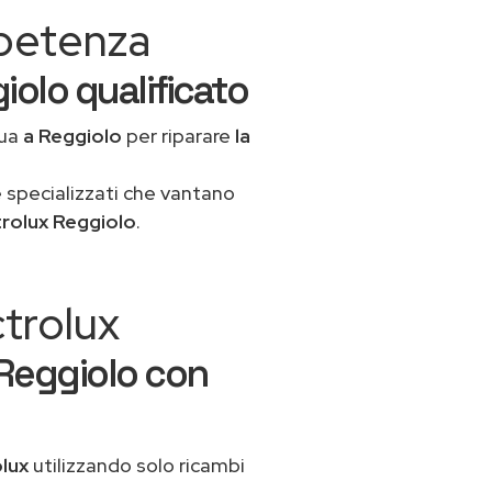
mpetenza
iolo qualificato
tua
a Reggiolo
per riparare
la
 specializzati che vantano
trolux Reggiolo
.
ctrolux
 Reggiolo con
olux
utilizzando solo ricambi