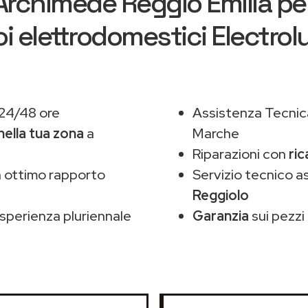
Archimede Reggio Emilia
per
oi elettrodomestici Electrol
 24/48 ore
Assistenza Tecnic
nella tua zona
a
Marche
Riparazioni con
ric
 ottimo rapporto
Servizio tecnico a
Reggiolo
sperienza pluriennale
Garanzia
sui pezzi 