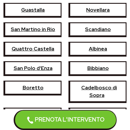
Guastalla
Novellara
San Martino in Rio
Scandiano
Quattro Castella
Albinea
San Polo d'Enza
Bibbiano
Boretto
Cadelbosco di
Sopra
Castelnovo di
Cavriago
PRENOTA L'INTERVENTO
Sotto