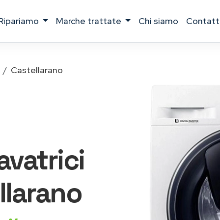
ripariamo
marche trattate
chi siamo
contatt
Castellarano
lavatrici
llarano