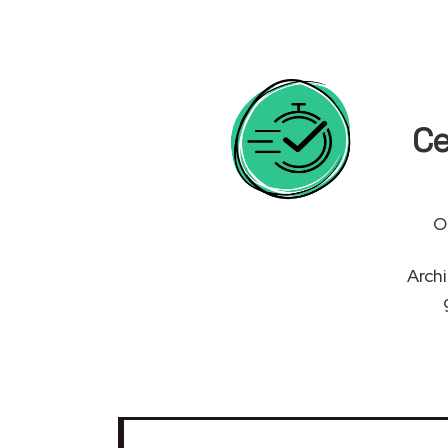
Ce
O
Arch