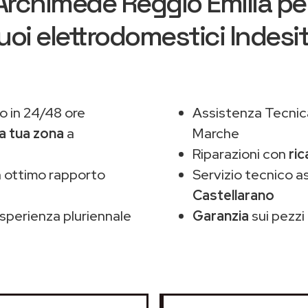
Archimede Reggio Emilia
per
uoi elettrodomestici Indesi
o in 24/48 ore
Assistenza Tecnic
la tua zona
a
Marche
Riparazioni con
ric
 ottimo rapporto
Servizio tecnico a
Castellarano
sperienza pluriennale
Garanzia
sui pezzi 