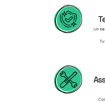
T
Un
te
Tu
Ass
Con