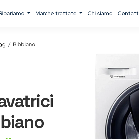
ripariamo
marche trattate
chi siamo
contatt
ng
Bibbiano
lavatrici
biano