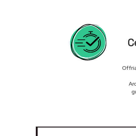
C
Offri
Ar
g