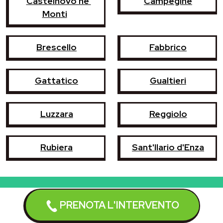
Castelnovo ne'
Campegine
Monti
Brescello
Fabbrico
Gattatico
Gualtieri
Luzzara
Reggiolo
Rubiera
Sant'Ilario d'Enza
PRENOTA L'INTERVENTO
Prenota l'intervento